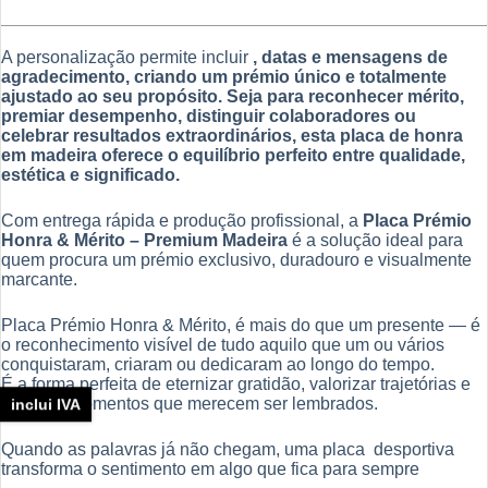
A personalização permite incluir
, datas e mensagens de
agradecimento, criando um prémio único e totalmente
ajustado ao seu propósito. Seja para reconhecer mérito,
premiar desempenho, distinguir colaboradores ou
celebrar resultados extraordinários, esta
placa de honra
em madeira
oferece o equilíbrio perfeito entre qualidade,
estética e significado.
Com entrega rápida e produção profissional, a
Placa Prémio
Honra & Mérito – Premium Madeira
é a solução ideal para
quem procura um prémio exclusivo, duradouro e visualmente
marcante.
Placa Prémio Honra & Mérito, é mais do que um presente — é
o reconhecimento visível de tudo aquilo que um ou vários
conquistaram, criaram ou dedicaram ao longo do tempo.
É a forma perfeita de eternizar gratidão, valorizar trajetórias e
celebrar momentos que merecem ser lembrados.
inclui IVA
Quando as palavras já não chegam, uma placa desportiva
transforma o sentimento em algo que fica para sempre