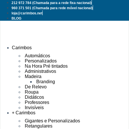
Pular
212 972 784
(Chamada para a rede fixa nacional)
para
960 371 501
(Chamada para rede móvel nacional)
o
loja@carimbos.net
conteúdo
BLOG
Carimbos
Automáticos
Personalizados
Na Hora Pré tintados
Administrativos
Madeira
Branding
De Relevo
Roupa
Didáticos
Professores
Invisíveis
+ Carimbos
Gigantes e Personalizados
Retangulares