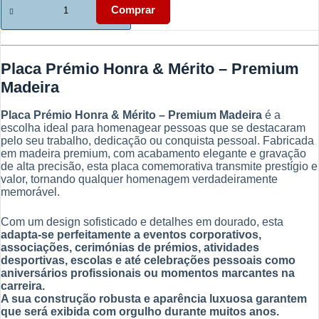
de
Comprar
Honra
&
Mérito
-
Placa Prémio Honra & Mérito – Premium
Placa
Prémio
Madeira
–
Madeira
Placa Prémio Honra & Mérito – Premium Madeira
é a
Premium
escolha ideal para homenagear pessoas que se destacaram
Carimbos.net
pelo seu trabalho, dedicação ou conquista pessoal. Fabricada
em madeira premium, com acabamento elegante e gravação
de alta precisão, esta placa comemorativa transmite prestígio e
valor, tornando qualquer homenagem verdadeiramente
memorável.
Com um design sofisticado e detalhes em dourado, esta
adapta-se perfeitamente a eventos corporativos,
associações, cerimónias de prémios, atividades
desportivas, escolas e até celebrações pessoais como
aniversários profissionais ou momentos marcantes na
carreira.
A sua construção robusta e aparência luxuosa garantem
que será exibida com orgulho durante muitos anos.