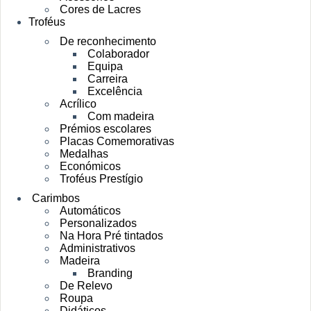
Cores de Lacres
Troféus
De reconhecimento
Colaborador
Equipa
Carreira
Excelência
Acrílico
Com madeira
Prémios escolares
Placas Comemorativas
Medalhas
Económicos
Troféus Prestígio
Carimbos
Automáticos
Personalizados
Na Hora Pré tintados
Administrativos
Madeira
Branding
De Relevo
Roupa
Didáticos