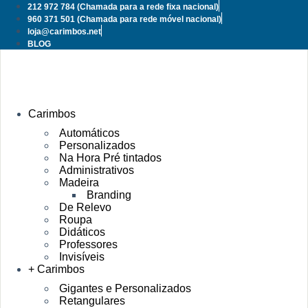
Pular
212 972 784
(Chamada para a rede fixa nacional)
para
960 371 501
(Chamada para rede móvel nacional)
o
loja@carimbos.net
conteúdo
BLOG
Carimbos
Automáticos
Personalizados
Na Hora Pré tintados
Administrativos
Madeira
Branding
De Relevo
Roupa
Didáticos
Professores
Invisíveis
+ Carimbos
Gigantes e Personalizados
Retangulares