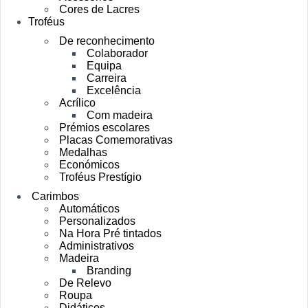
Cores de Lacres
Troféus
De reconhecimento
Colaborador
Equipa
Carreira
Excelência
Acrílico
Com madeira
Prémios escolares
Placas Comemorativas
Medalhas
Económicos
Troféus Prestígio
Carimbos
Automáticos
Personalizados
Na Hora Pré tintados
Administrativos
Madeira
Branding
De Relevo
Roupa
Didáticos