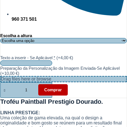
960 371 501
Escolha a altura
Texto a inserir - Se Aplicável
*
(+4,00 €)
Preparação da Personalização da Imagem Enviada-Se Aplicável
(+10,00 €)
Drag files here or
browse
Quantidade
de
Comprar
Troféu
Paintball
Troféu Paintball Prestigio Dourado.
Prestigio
Dourado
LINHA PRESTIGE:
Uma coleção de gama elevada, na qual o design a
originalidade e bom gosto se reúnem para um resultado final