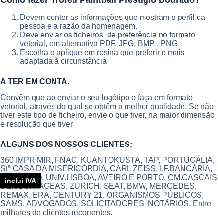
Como fazer Troféu Paintball Prestigio Dourado?
Devem conter as informações que mostram o perfil da
pessoa e a razão da homenagem.
Deve enviar os ficheiros de preferência no formato
vetorial, em alternativa PDF, JPG, BMP , PNG.
Escolha o aplique em resina que preferir e mais
adaptada à circunstância
A TER EM CONTA.
Convêm que ao enviar o seu logótipo o faça em formato
vetorial, através do qual se obtêm a melhor qualidade. Se não
tiver este tipo de ficheiro, envie o que tiver, na maior dimensão
e resolução que tiver
ALGUNS DOS NOSSOS CLIENTES:
360 IMPRIMIR, FNAC, KUANTOKUSTA, TAP, PORTUGÁLIA,
Stª CASA DA MISERICÓRDIA, CARL ZEISS, I.F.BANCÁRIA,
MONTEPIO, UNIV.LISBOA, AVEIRO E PORTO, CM.CASCAIS
inclui IVA
e LISBOA, AGEAS, ZURICH, SEAT, BMW, MERCEDES,
REMAX, ERA, CENTURY 21, ORGANISMOS PÚBLICOS,
SAMS, ADVOGADOS, SOLICITADORES, NOTÁRIOS, Entre
milhares de clientes recorrentes.