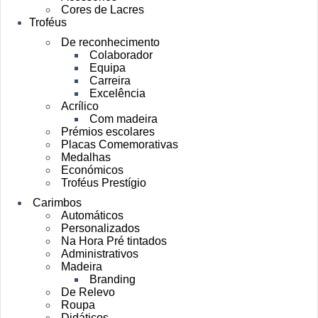
Cores de Lacres
Troféus
De reconhecimento
Colaborador
Equipa
Carreira
Excelência
Acrílico
Com madeira
Prémios escolares
Placas Comemorativas
Medalhas
Económicos
Troféus Prestígio
Carimbos
Automáticos
Personalizados
Na Hora Pré tintados
Administrativos
Madeira
Branding
De Relevo
Roupa
Didáticos