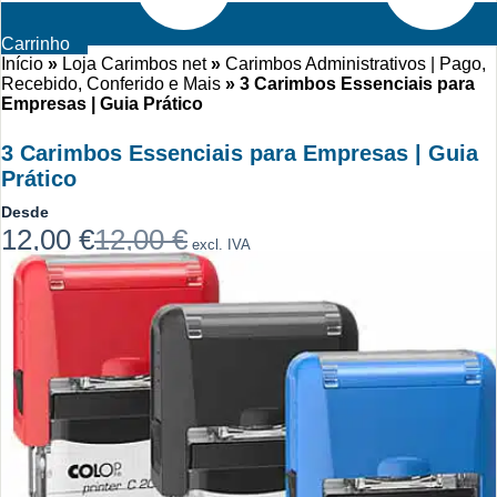
Carrinho
Início
»
Loja Carimbos net
»
Carimbos Administrativos | Pago,
Recebido, Conferido e Mais
»
3 Carimbos Essenciais para
Empresas | Guia Prático
3 Carimbos Essenciais para Empresas | Guia
Prático
Desde
12,00
€
12,00
€
excl. IVA
O
O
preço
preço
original
atual
era:
é:
12,00 €.
12,00 €.