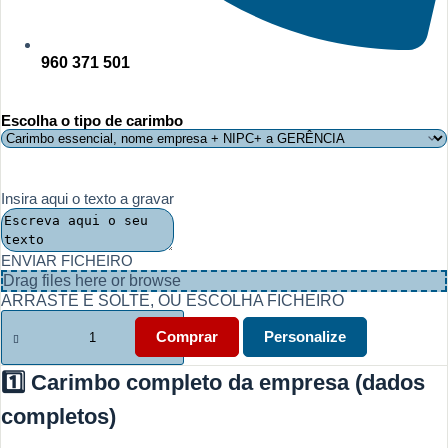
960 371 501
Escolha o tipo de carimbo
Insira aqui o texto a gravar
ENVIAR FICHEIRO
Drag files here or
browse
ARRASTE E SOLTE, OU ESCOLHA FICHEIRO
Quantidade
de
Comprar
Personalize
3
Carimbos
1️⃣ Carimbo completo da empresa (dados
Essenciais
para
completos)
Empresas
|