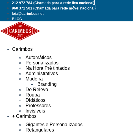
Pular
212 972 784
(Chamada para a rede fixa nacional)
para
960 371 501
(Chamada para rede móvel nacional)
o
loja@carimbos.net
conteúdo
BLOG
Carimbos
Automáticos
Personalizados
Na Hora Pré tintados
Administrativos
Madeira
Branding
De Relevo
Roupa
Didáticos
Professores
Invisíveis
+ Carimbos
Gigantes e Personalizados
Retangulares