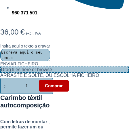
960 371 501
36,00
€
excl. IVA
Insira aqui o texto a gravar
ENVIAR FICHEIRO
Drag files here or
browse
ARRASTE E SOLTE, OU ESCOLHA FICHEIRO
Quantidade
de
Comprar
Carimbo
têxtil
Carimbo têxtil
autocomposição
autocomposição
-
Lares
e
infantários
Com letras de montar ,
permite fazer um ou