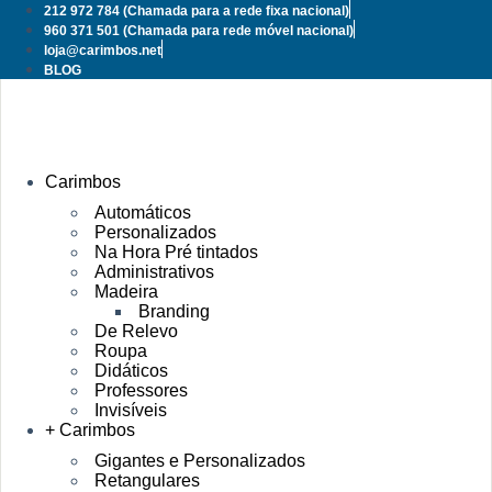
Pular
212 972 784
(Chamada para a rede fixa nacional)
para
960 371 501
(Chamada para rede móvel nacional)
o
loja@carimbos.net
conteúdo
BLOG
Carimbos
Automáticos
Personalizados
Na Hora Pré tintados
Administrativos
Madeira
Branding
De Relevo
Roupa
Didáticos
Professores
Invisíveis
+ Carimbos
Gigantes e Personalizados
Retangulares