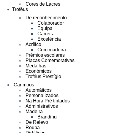
Cores de Lacres
Troféus
De reconhecimento
Colaborador
Equipa
Carreira
Excelência
Acrílico
Com madeira
Prémios escolares
Placas Comemorativas
Medalhas
Económicos
Troféus Prestígio
Carimbos
Automáticos
Personalizados
Na Hora Pré tintados
Administrativos
Madeira
Branding
De Relevo
Roupa
Didáticos