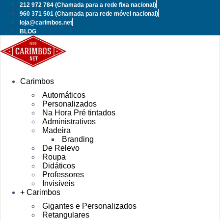
Pular
212 972 784
(Chamada para a rede fixa nacional)
para
960 371 501
(Chamada para rede móvel nacional)
o
loja@carimbos.net
conteúdo
BLOG
Carimbos
Automáticos
Personalizados
Na Hora Pré tintados
Administrativos
Madeira
Branding
De Relevo
Roupa
Didáticos
Professores
Invisíveis
+ Carimbos
Gigantes e Personalizados
Retangulares