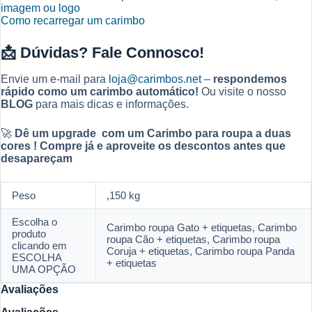
imagem ou logo
Como recarregar um carimbo
📩
Dúvidas? Fale Connosco!
Envie um e-mail para
loja@carimbos.net
–
respondemos
rápido como um carimbo automático!
Ou visite o nosso
BLOG
para mais dicas e informações.
🚀
Dê um upgrade com um Carimbo para roupa a duas
cores !
Compre já e aproveite os descontos antes que
desapareçam
Peso
,150 kg
Escolha o
Carimbo roupa Gato + etiquetas, Carimbo
produto
roupa Cão + etiquetas, Carimbo roupa
clicando em
Coruja + etiquetas, Carimbo roupa Panda
ESCOLHA
+ etiquetas
UMA OPÇÃO
Avaliações