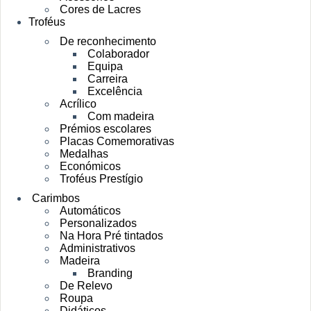
Cores de Lacres
Troféus
De reconhecimento
Colaborador
Equipa
Carreira
Excelência
Acrílico
Com madeira
Prémios escolares
Placas Comemorativas
Medalhas
Económicos
Troféus Prestígio
Carimbos
Automáticos
Personalizados
Na Hora Pré tintados
Administrativos
Madeira
Branding
De Relevo
Roupa
Didáticos