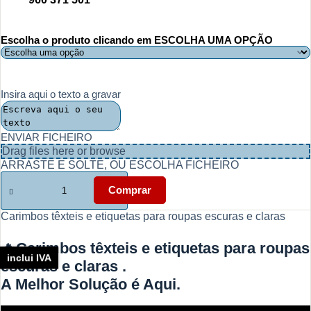
Escolha o produto clicando em ESCOLHA UMA OPÇÃO
Insira aqui o texto a gravar
ENVIAR FICHEIRO
Drag files here or
browse
ARRASTE E SOLTE, OU ESCOLHA FICHEIRO
Quantidade
de
Comprar
Carimbos
têxteis
Carimbos têxteis e etiquetas para roupas escuras e claras
e
etiquetas
🔥Carimbos têxteis e etiquetas para roupas
para
inclui IVA
roupas
escuras e claras .
escuras
A Melhor Solução é Aqui.
e
claras