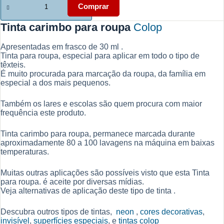
era:
é:
de
Comprar
12,00 €.
7,00 €.
Tinta
carimbo
Tinta carimbo para roupa
Colop
para
roupa
Apresentadas em frasco de 30 ml .
Tinta para roupa, especial para aplicar em todo o tipo de
têxteis.
É muito procurada para marcação da roupa, da família em
especial a dos mais pequenos.
Também os lares e escolas são quem procura com maior
frequência este produto.
Tinta carimbo para roupa, permanece marcada durante
aproximadamente 80 a 100 lavagens na máquina em baixas
temperaturas.
Muitas outras aplicações são possíveis visto que esta Tinta
para roupa. é aceite por diversas mídias.
Veja alternativas de aplicação deste tipo de tinta .
Descubra outros tipos de tintas,
neon
,
cores decorativas
,
invisível
,
superfícies especiais
, e
tintas colop