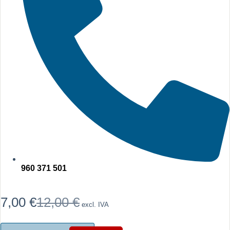
960 371 501
7,00
€
12,00
€
excl. IVA
O
O
preço
preço
original
atual
Quantidade