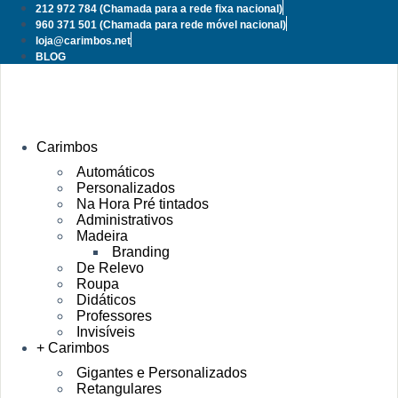
Pular
212 972 784
(Chamada para a rede fixa nacional)
para
960 371 501
(Chamada para rede móvel nacional)
o
loja@carimbos.net
conteúdo
BLOG
Carimbos
Automáticos
Personalizados
Na Hora Pré tintados
Administrativos
Madeira
Branding
De Relevo
Roupa
Didáticos
Professores
Invisíveis
+ Carimbos
Gigantes e Personalizados
Retangulares