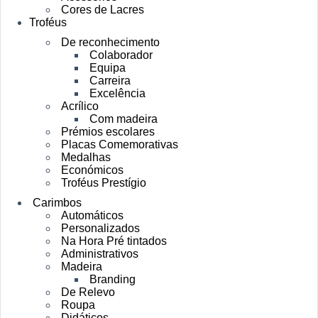
Cores de Lacres
Troféus
De reconhecimento
Colaborador
Equipa
Carreira
Excelência
Acrílico
Com madeira
Prémios escolares
Placas Comemorativas
Medalhas
Económicos
Troféus Prestígio
Carimbos
Automáticos
Personalizados
Na Hora Pré tintados
Administrativos
Madeira
Branding
De Relevo
Roupa
Didáticos