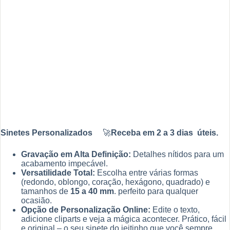
Sinetes Personalizados
🚀
Receba em 2 a 3 dias úteis.
Gravação em Alta Definição:
Detalhes nítidos para um
acabamento impecável.
Versatilidade Total:
Escolha entre várias formas
(redondo, oblongo, coração, hexágono, quadrado) e
tamanhos de
15 a 40 mm
. perfeito para qualquer
ocasião.
Opção de Personalização Online:
Edite o texto,
adicione cliparts e veja a mágica acontecer. Prático, fácil
e original – o seu sinete do jeitinho que você sempre