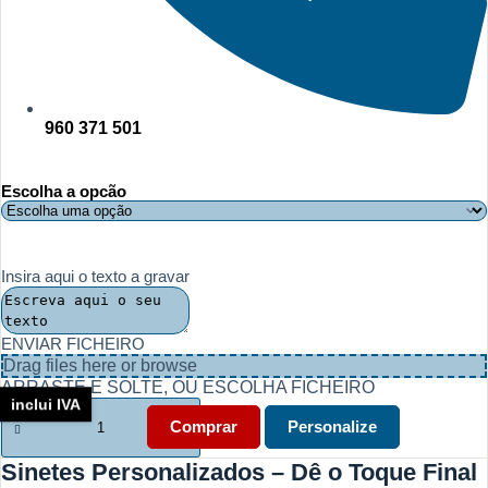
960 371 501
Escolha a opcão
Insira aqui o texto a gravar
ENVIAR FICHEIRO
Drag files here or
browse
ARRASTE E SOLTE, OU ESCOLHA FICHEIRO
inclui IVA
Quantidade
de
Comprar
Personalize
Sinetes
personalizados
Sinetes Personalizados – Dê o Toque Final
várias