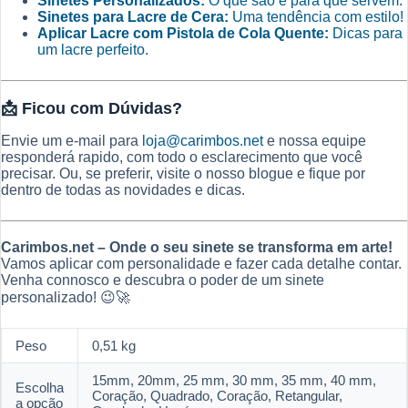
Sinetes Personalizados:
O que são e para que servem.
Sinetes para Lacre de Cera:
Uma tendência com estilo!
Aplicar Lacre com Pistola de Cola Quente:
Dicas para
um lacre perfeito.
📩
Ficou com Dúvidas?
Envie um e-mail para
loja@carimbos.net
e nossa equipe
responderá rapido, com todo o esclarecimento que você
precisar. Ou, se preferir, visite o nosso blogue e fique por
dentro de todas as novidades e dicas.
Carimbos.net – Onde o seu sinete se transforma em arte!
Vamos aplicar com personalidade e fazer cada detalhe contar.
Venha connosco e descubra o poder de um sinete
personalizado! 😉🚀
Peso
0,51 kg
15mm, 20mm, 25 mm, 30 mm, 35 mm, 40 mm,
Escolha
Coração, Quadrado, Coração, Retangular,
a opcão