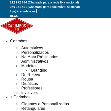
Pular
212 972 784
(Chamada para a rede fixa nacional)
para
960 371 501
(Chamada para rede móvel nacional)
o
loja@carimbos.net
conteúdo
BLOG
Carimbos
Automáticos
Personalizados
Na Hora Pré tintados
Administrativos
Madeira
Branding
De Relevo
Roupa
Didáticos
Professores
Invisíveis
+ Carimbos
Gigantes e Personalizados
Retangulares