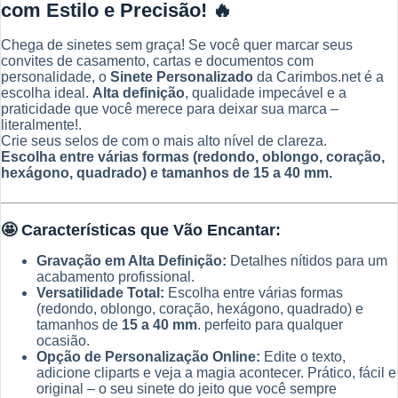
com Estilo e Precisão!
🔥
dimensões-
Personalização
Ilimitada
Chega de sinetes sem graça! Se você quer marcar seus
convites de casamento, cartas e documentos com
personalidade, o
Sinete Personalizado
da Carimbos.net é a
escolha ideal.
Alta definição
, qualidade impecável e a
praticidade que você merece para deixar sua marca –
literalmente!.
Crie seus selos de com o mais alto nível de clareza.
Escolha entre várias formas (redondo, oblongo, coração,
hexágono, quadrado) e tamanhos de 15 a 40 mm.
🤩
Características que Vão Encantar:
Gravação em Alta Definição:
Detalhes nítidos para um
acabamento profissional.
Versatilidade Total:
Escolha entre várias formas
(redondo, oblongo, coração, hexágono, quadrado) e
tamanhos de
15 a 40 mm
. perfeito para qualquer
ocasião.
Opção de Personalização Online:
Edite o texto,
adicione cliparts e veja a magia acontecer. Prático, fácil e
original – o seu sinete do jeito que você sempre