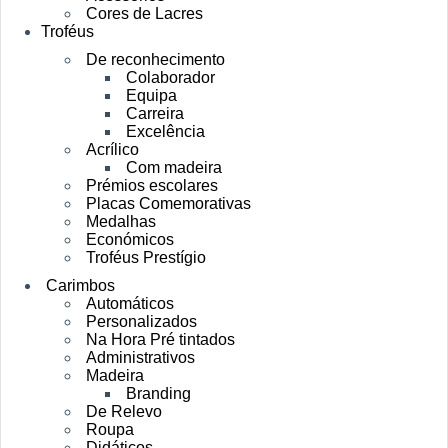
Cores de Lacres
Troféus
De reconhecimento
Colaborador
Equipa
Carreira
Excelência
Acrílico
Com madeira
Prémios escolares
Placas Comemorativas
Medalhas
Económicos
Troféus Prestígio
Carimbos
Automáticos
Personalizados
Na Hora Pré tintados
Administrativos
Madeira
Branding
De Relevo
Roupa
Didáticos