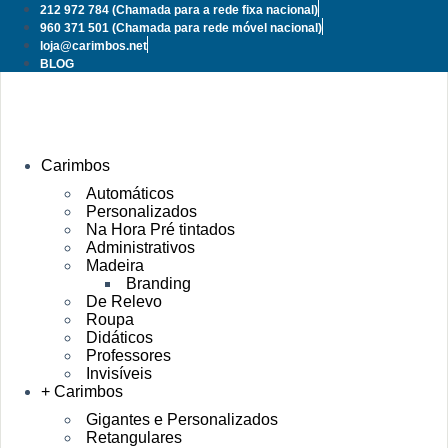
Pular
212 972 784
(Chamada para a rede fixa nacional)
para
960 371 501
(Chamada para rede móvel nacional)
o
loja@carimbos.net
conteúdo
BLOG
Carimbos
Automáticos
Personalizados
Na Hora Pré tintados
Administrativos
Madeira
Branding
De Relevo
Roupa
Didáticos
Professores
Invisíveis
+ Carimbos
Gigantes e Personalizados
Retangulares