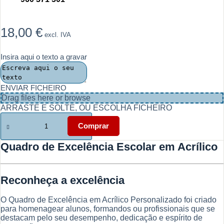
18,00
€
excl. IVA
Insira aqui o texto a gravar
ENVIAR FICHEIRO
Drag files here or
browse
ARRASTE E SOLTE, OU ESCOLHA FICHEIRO
Quantidade
de
Comprar
Quadro
de
Quadro de Excelência Escolar em Acrílico
Excelência
Escolar
Personalizado
Reconheça a excelência
O Quadro de Excelência em Acrílico Personalizado foi criado
para homenagear alunos, formandos ou profissionais que se
destacam pelo seu desempenho, dedicação e espírito de