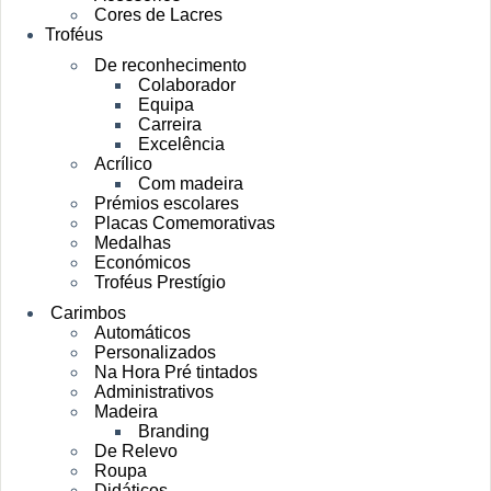
Cores de Lacres
Troféus
De reconhecimento
Colaborador
Equipa
Carreira
Excelência
Acrílico
Com madeira
Prémios escolares
Placas Comemorativas
Medalhas
Económicos
Troféus Prestígio
Carimbos
Automáticos
Personalizados
Na Hora Pré tintados
Administrativos
Madeira
Branding
De Relevo
Roupa
Didáticos