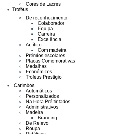
Cores de Lacres
Troféus
De reconhecimento
Colaborador
Equipa
Carreira
Excelência
Acrílico
Com madeira
Prémios escolares
Placas Comemorativas
Medalhas
Económicos
Troféus Prestígio
Carimbos
Automáticos
Personalizados
Na Hora Pré tintados
Administrativos
Madeira
Branding
De Relevo
Roupa
Didáticos