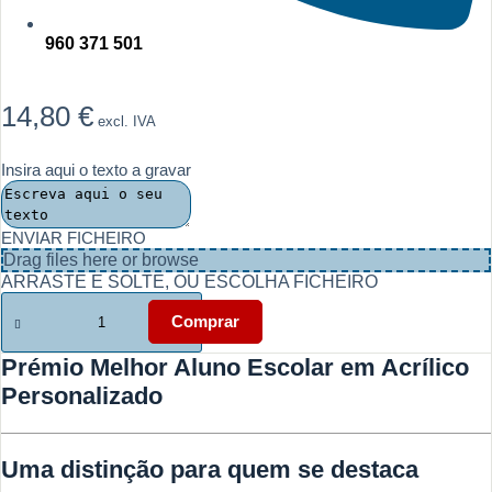
960 371 501
14,80
€
excl. IVA
Insira aqui o texto a gravar
ENVIAR FICHEIRO
Drag files here or
browse
ARRASTE E SOLTE, OU ESCOLHA FICHEIRO
Quantidade
de
Comprar
Prémio
Melhor
Prémio Melhor Aluno Escolar em Acrílico
Aluno
Personalizado
Escolar
em
Acrílico
Personalizado
Uma distinção para quem se destaca