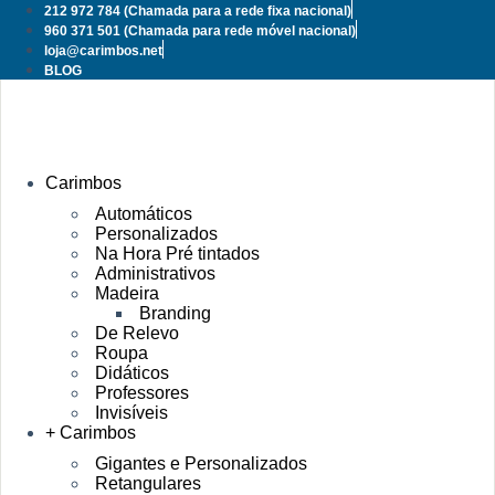
Pular
212 972 784
(Chamada para a rede fixa nacional)
para
960 371 501
(Chamada para rede móvel nacional)
o
loja@carimbos.net
conteúdo
BLOG
Carimbos
Automáticos
Personalizados
Na Hora Pré tintados
Administrativos
Madeira
Branding
De Relevo
Roupa
Didáticos
Professores
Invisíveis
+ Carimbos
Gigantes e Personalizados
Retangulares