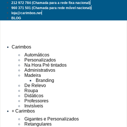
Pular
212 972 784
(Chamada para a rede fixa nacional)
para
960 371 501
(Chamada para rede móvel nacional)
o
loja@carimbos.net
conteúdo
BLOG
Carimbos
Automáticos
Personalizados
Na Hora Pré tintados
Administrativos
Madeira
Branding
De Relevo
Roupa
Didáticos
Professores
Invisíveis
+ Carimbos
Gigantes e Personalizados
Retangulares