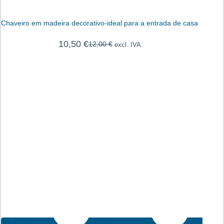
Chaveiro em madeira decorativo-ideal para a entrada de casa
10,50
€
12,00
€
excl. IVA
O
O
preço
preço
original
atual
era:
é:
12,00 €.
10,50 €.