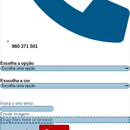
960 371 501
Escolha a opção
Esscolha a cor
Insira o seu texto
Enviar Imagem
Drag files here or
browse
Quantidade