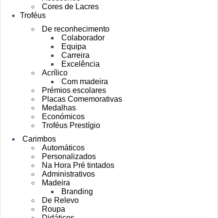
Cores de Lacres
Troféus
De reconhecimento
Colaborador
Equipa
Carreira
Excelência
Acrílico
Com madeira
Prémios escolares
Placas Comemorativas
Medalhas
Económicos
Troféus Prestígio
Carimbos
Automáticos
Personalizados
Na Hora Pré tintados
Administrativos
Madeira
Branding
De Relevo
Roupa
Didáticos