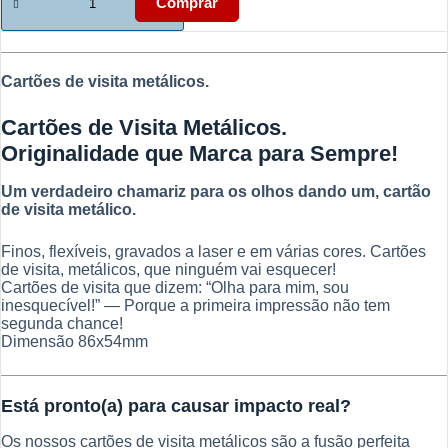
de
Comprar
Cartões
de
visita
metálicos
Cartões de visita metálicos.
-
Originalidade
que
Cartões de Visita Metálicos.
Marca
Originalidade que Marca para Sempre!
para
Sempre
Um verdadeiro chamariz para os olhos dando um, cartão
de visita metálico.
Finos, flexíveis, gravados a laser e em várias cores. Cartões
de visita, metálicos, que ninguém vai esquecer!
Cartões de visita que dizem: “Olha para mim, sou
inesquecível!” — Porque a primeira impressão não tem
segunda chance!
Dimensão 86x54mm
Está pronto(a) para causar impacto real?
Os nossos cartões de visita metálicos são a fusão perfeita