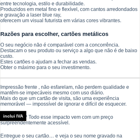
entre tecnologia, estilo e durabilidade.
Produzidos em metal fino e flexível, com cantos arredondados
e gravação a laser blue ray,
oferecem um visual futurista em várias cores vibrantes.
Razões para escolher, cartões metálicos
O seu negócio não é comparável com a concorrência.
Destacam o seu produto ou serviço a algo que não é de baixo
custo.
Estes cartões o ajudam a fechar as vendas.
Obter o máximo para o seu investimento.
Impressão frente , não esfarelam, não perdem qualidade e
mantêm-se impecáveis mesmo com uso diário.
Mais do que um cartão de visita, são uma experiência
memorável — impossível de ignorar e difícil de esquecer.
inclui IVA
E o melhor? Todo esse impacto vem com um preço
surpreendentemente acessível.
Entregue o seu cartão… e veja o seu nome gravado na