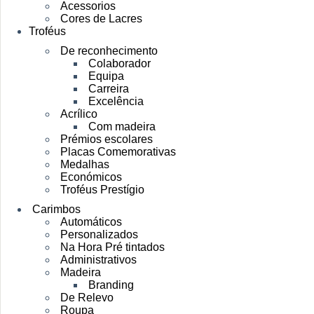
Acessorios
Cores de Lacres
Troféus
De reconhecimento
Colaborador
Equipa
Carreira
Excelência
Acrílico
Com madeira
Prémios escolares
Placas Comemorativas
Medalhas
Económicos
Troféus Prestígio
Carimbos
Automáticos
Personalizados
Na Hora Pré tintados
Administrativos
Madeira
Branding
De Relevo
Roupa