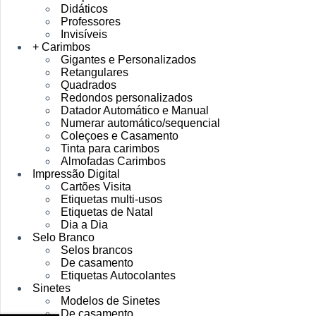
Didáticos
Professores
Invisíveis
+ Carimbos
Gigantes e Personalizados
Retangulares
Quadrados
Redondos personalizados
Datador Automático e Manual
Numerar automático/sequencial
Coleçoes e Casamento
Tinta para carimbos
Almofadas Carimbos
Impressão Digital
Cartões Visita
Etiquetas multi-usos
Etiquetas de Natal
Dia a Dia
Selo Branco
Selos brancos
De casamento
Etiquetas Autocolantes
Sinetes
Modelos de Sinetes
De casamento