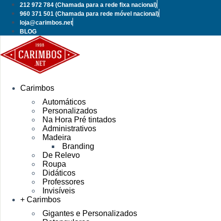
Pular
212 972 784
(Chamada para a rede fixa nacional)
para
960 371 501
(Chamada para rede móvel nacional)
o
loja@carimbos.net
conteúdo
BLOG
Carimbos
Automáticos
Personalizados
Na Hora Pré tintados
Administrativos
Madeira
Branding
De Relevo
Roupa
Didáticos
Professores
Invisíveis
+ Carimbos
Gigantes e Personalizados