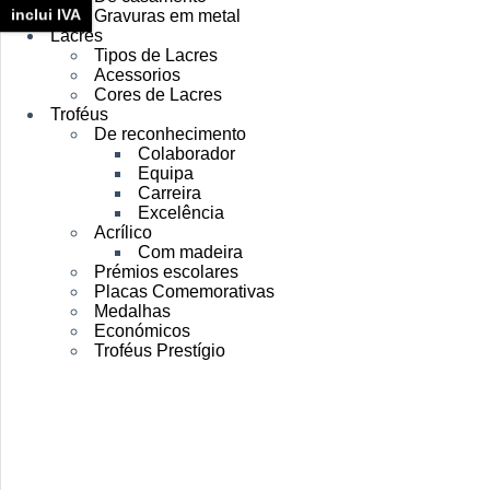
inclui IVA
Gravuras em metal
Lacres
Tipos de Lacres
Acessorios
Cores de Lacres
Troféus
De reconhecimento
Colaborador
Equipa
Carreira
Excelência
Acrílico
Com madeira
Prémios escolares
Placas Comemorativas
Medalhas
Económicos
Troféus Prestígio