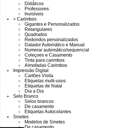
Didáticos
Professores
Invisíveis
+ Carimbos
Gigantes e Personalizados
Retangulares
Quadrados
Redondos personalizados
Datador Automático e Manual
Numerar automático/sequencial
Coleçoes e Casamento
Tinta para carimbos
Almofadas Carimbos
Impressão Digital
Cartões Visita
Etiquetas multi-usos
Etiquetas de Natal
Dia a Dia
Selo Branco
Selos brancos
De casamento
Etiquetas Autocolantes
Sinetes
Modelos de Sinetes
De casamento