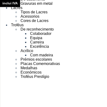
inclui IVA
Gravuras em metal
Lacres
Tipos de Lacres
Acessorios
Cores de Lacres
Troféus
De reconhecimento
Colaborador
Equipa
Carreira
Excelência
Acrílico
Com madeira
Prémios escolares
Placas Comemorativas
Medalhas
Económicos
Troféus Prestígio