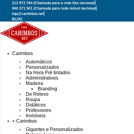
Pular
212 972 784
(Chamada para a rede fixa nacional)
para
960 371 501
(Chamada para rede móvel nacional)
o
loja@carimbos.net
conteúdo
BLOG
Carimbos
Automáticos
Personalizados
Na Hora Pré tintados
Administrativos
Madeira
Branding
De Relevo
Roupa
Didáticos
Professores
Invisíveis
+ Carimbos
Gigantes e Personalizados