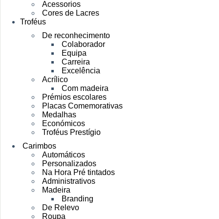
Acessorios
Cores de Lacres
Troféus
De reconhecimento
Colaborador
Equipa
Carreira
Excelência
Acrílico
Com madeira
Prémios escolares
Placas Comemorativas
Medalhas
Económicos
Troféus Prestígio
Carimbos
Automáticos
Personalizados
Na Hora Pré tintados
Administrativos
Madeira
Branding
De Relevo
Roupa