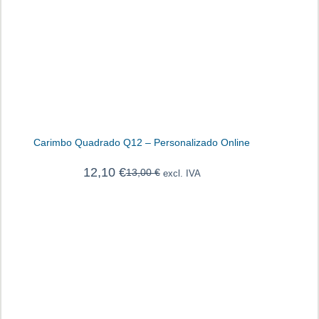
Carimbo Quadrado Q12 – Personalizado Online
12,10
€
13,00
€
excl. IVA
O
O
preço
preço
original
atual
era:
é:
13,00 €.
12,10 €.