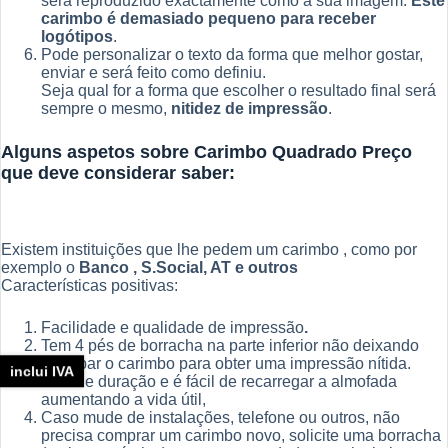
será reproduzido exactamente como a sua imagem.
Este
carimbo é demasiado pequeno para receber
logótipos
.
Pode personalizar o texto da forma que melhor gostar,
enviar e será feito como definiu.
Seja qual for a forma que escolher o resultado final será
sempre o mesmo,
nitidez de impressão
.
Alguns aspetos sobre Carimbo Quadrado Preço
que deve considerar saber:
Existem instituições que lhe pedem um carimbo , como por
exemplo o
Banco , S.Social, AT e outros
Características positivas:
Facilidade e qualidade de impressão
.
Tem 4 pés de borracha na parte inferior não deixando
derrapar o carimbo para obter uma impressão nítida.
inclui IVA
Grande duração e é fácil de recarregar a almofada
aumentando a vida útil,
Caso mude de instalações, telefone ou outros, não
precisa comprar um carimbo novo, solicite uma borracha