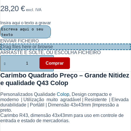
28,20
€
excl. IVA
Insira aqui o texto a gravar
ENVIAR FICHEIRO
Drag files here or
browse
ARRASTE E SOLTE, OU ESCOLHA FICHEIRO
Quantidade
de
Comprar
Carimbo
Quadrado
Carimbo Quadrado Preço – Grande Nitidez
Preço
e qualidade Q43 Colop
-
Grande
Nitidez
Personalizados Qualidade
Colop
, Design compacto e
e
moderno | Utilização muito agradável | Resistente | Elevada
qualidade
durabilidade | Portátil | Dimensão 43x43mm |Impressão a
Q43
preto.
Colop
Carimbo R43, dimensão 43x43mm para uso em controle de
entrada e estado de mercadorias.