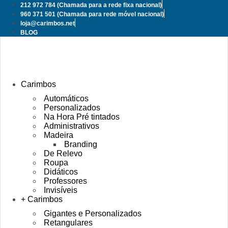
Pular
212 972 784
(Chamada para a rede fixa nacional)
para
960 371 501
(Chamada para rede móvel nacional)
o
loja@carimbos.net
conteúdo
BLOG
Carimbos
Automáticos
Personalizados
Na Hora Pré tintados
Administrativos
Madeira
Branding
De Relevo
Roupa
Didáticos
Professores
Invisíveis
+ Carimbos
Gigantes e Personalizados
Retangulares