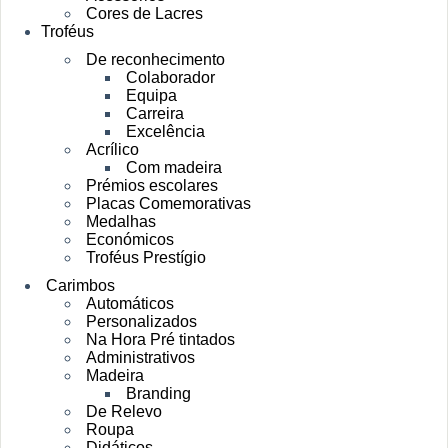
Cores de Lacres
Troféus
De reconhecimento
Colaborador
Equipa
Carreira
Excelência
Acrílico
Com madeira
Prémios escolares
Placas Comemorativas
Medalhas
Económicos
Troféus Prestígio
Carimbos
Automáticos
Personalizados
Na Hora Pré tintados
Administrativos
Madeira
Branding
De Relevo
Roupa
Didáticos