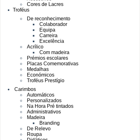
Cores de Lacres
Troféus
De reconhecimento
Colaborador
Equipa
Carreira
Excelência
Acrílico
Com madeira
Prémios escolares
Placas Comemorativas
Medalhas
Económicos
Troféus Prestígio
Carimbos
Automáticos
Personalizados
Na Hora Pré tintados
Administrativos
Madeira
Branding
De Relevo
Roupa
Didáticos