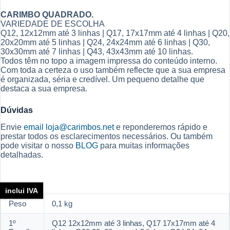
CARIMBO QUADRADO.
VARIEDADE DE ESCOLHA
Q12, 12x12mm até 3 linhas | Q17, 17x17mm até 4 linhas | Q20,
20x20mm até 5 linhas | Q24, 24x24mm até 6 linhas | Q30,
30x30mm até 7 linhas | Q43, 43x43mm até 10 linhas.
Todos têm no topo a imagem impressa do conteúdo interno.
Com toda a certeza o uso também reflecte que a sua empresa
é organizada, séria e credível. Um pequeno detalhe que
destaca a sua empresa.
Dúvidas
Envie
email
loja@carimbos.net
e reponderemos rápido e
prestar todos os esclarecimentos necessários. Ou também
pode visitar o nosso
BLOG
para muitas informações
detalhadas.
inclui IVA
Peso
0,1 kg
1º
Q12 12x12mm até 3 linhas, Q17 17x17mm até 4