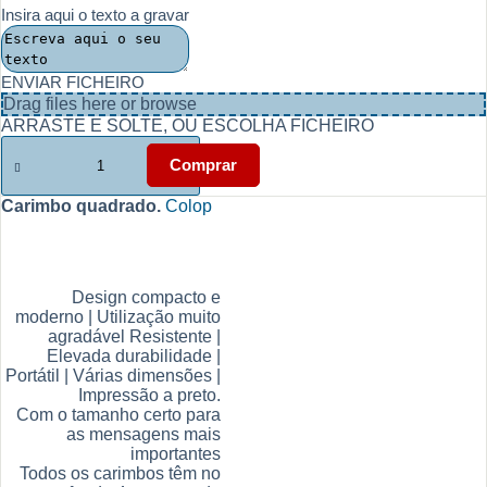
Insira aqui o texto a gravar
ENVIAR FICHEIRO
Drag files here or
browse
ARRASTE E SOLTE, OU ESCOLHA FICHEIRO
Quantidade
de
Comprar
Carimbo
quadrado
Carimbo quadrado.
Colop
-
Escolha
Rápida
Q12,
Q17,
Design compacto e
Q24,
moderno | Utilização muito
Q30,
agradável Resistente |
Q43
Elevada durabilidade |
Portátil | Várias dimensões |
Impressão a preto.
Com o tamanho certo para
as mensagens mais
importantes
Todos os carimbos têm no