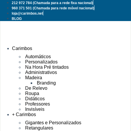
Pular
212 972 784
(Chamada para a rede fixa nacional)
para
960 371 501
(Chamada para rede móvel nacional)
o
loja@carimbos.net
conteúdo
BLOG
Carimbos
Automáticos
Personalizados
Na Hora Pré tintados
Administrativos
Madeira
Branding
De Relevo
Roupa
Didáticos
Professores
Invisíveis
+ Carimbos
Gigantes e Personalizados
Retangulares