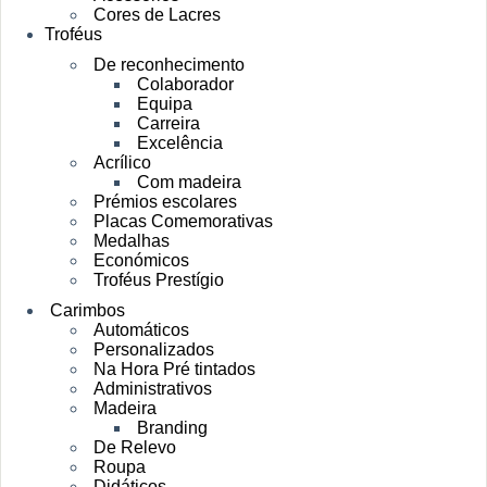
Cores de Lacres
Troféus
De reconhecimento
Colaborador
Equipa
Carreira
Excelência
Acrílico
Com madeira
Prémios escolares
Placas Comemorativas
Medalhas
Económicos
Troféus Prestígio
Carimbos
Automáticos
Personalizados
Na Hora Pré tintados
Administrativos
Madeira
Branding
De Relevo
Roupa
Didáticos