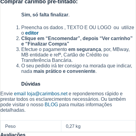
Comprar carimbo pré-tintado:
Sim, só falta finalizar
.
Preencha os dados , TEXTO E OU LOGO ou utilize
o
editor
Clique em “Encomendar”, depois “Ver carrinho”
e “Finalizar Compra”
Efectue o pagamento
em segurança
, por, MBway,
MB entidade e refª, Cartão de Crédito ou
Transferência Bancária.
O seu pedido irá ter consigo na morada que indicar,
nada
mais prático e conveniente
.
Dúvidas
Envie
email
loja@carimbos.net
e reponderemos rápido e
prestar todos os esclarecimentos necessários. Ou também
pode visitar o nosso
BLOG
para muitas informações
detalhadas.
Peso
0,27 kg
Avaliações