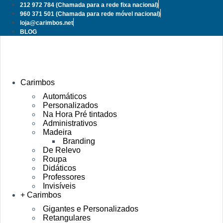
Pular
212 972 784
(Chamada para a rede fixa nacional)
para
960 371 501
(Chamada para rede móvel nacional)
o
loja@carimbos.net
conteúdo
BLOG
Carimbos
Automáticos
Personalizados
Na Hora Pré tintados
Administrativos
Madeira
Branding
De Relevo
Roupa
Didáticos
Professores
Invisíveis
+ Carimbos
Gigantes e Personalizados
Retangulares