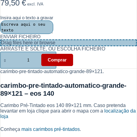
79,50
€
excl. IVA
Insira aqui o texto a gravar
ENVIAR FICHEIRO
Drag files here or
browse
ARRASTE E SOLTE, OU ESCOLHA FICHEIRO
Quantidade
de
Comprar
carimbo
pre-
carimbo-pre-tintado-automatico-grande-89×121.
tintado
automatico
carimbo-pre-tintado-automatico-grande-
grande
89x121
89×121 – eos 140
Carimbo Pré-Tintado eos 140 89×121 mm. Caso pretenda
levantar em loja clique para abrir o mapa com a
localização da
loja
Conheça
mais carimbos pré-tintados
.