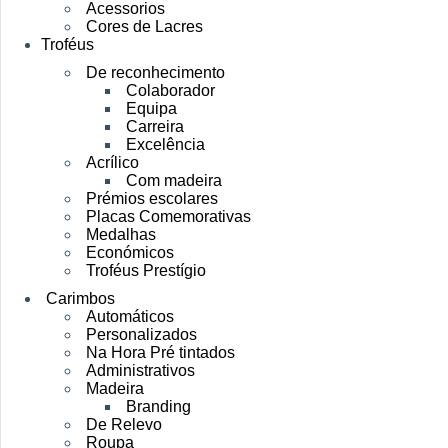
Acessorios
Cores de Lacres
Troféus
De reconhecimento
Colaborador
Equipa
Carreira
Excelência
Acrílico
Com madeira
Prémios escolares
Placas Comemorativas
Medalhas
Económicos
Troféus Prestígio
Carimbos
Automáticos
Personalizados
Na Hora Pré tintados
Administrativos
Madeira
Branding
De Relevo
Roupa