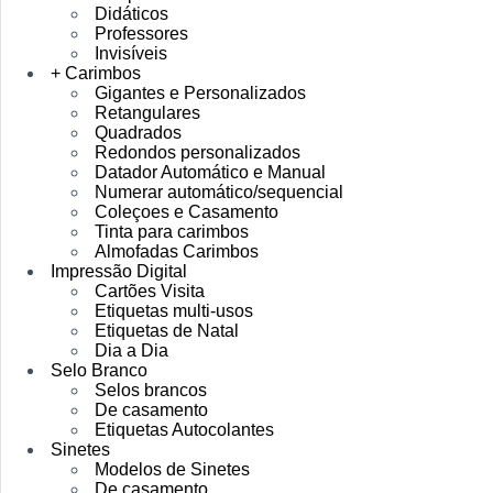
Didáticos
Professores
Invisíveis
+ Carimbos
Gigantes e Personalizados
Retangulares
Quadrados
Redondos personalizados
Datador Automático e Manual
Numerar automático/sequencial
Coleçoes e Casamento
Tinta para carimbos
Almofadas Carimbos
Impressão Digital
Cartões Visita
Etiquetas multi-usos
Etiquetas de Natal
Dia a Dia
Selo Branco
Selos brancos
De casamento
Etiquetas Autocolantes
Sinetes
Modelos de Sinetes
De casamento