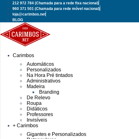
Pular
212 972 784
(Chamada para a rede fixa nacional)
para
960 371 501
(Chamada para rede móvel nacional)
o
loja@carimbos.net
conteúdo
BLOG
Carimbos
Automáticos
Personalizados
Na Hora Pré tintados
Administrativos
Madeira
Branding
De Relevo
Roupa
Didáticos
Professores
Invisíveis
+ Carimbos
Gigantes e Personalizados