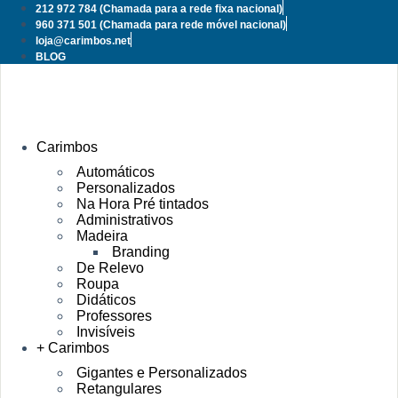
Pular
212 972 784
(Chamada para a rede fixa nacional)
para
960 371 501
(Chamada para rede móvel nacional)
o
loja@carimbos.net
conteúdo
BLOG
Carimbos
Automáticos
Personalizados
Na Hora Pré tintados
Administrativos
Madeira
Branding
De Relevo
Roupa
Didáticos
Professores
Invisíveis
+ Carimbos
Gigantes e Personalizados
Retangulares