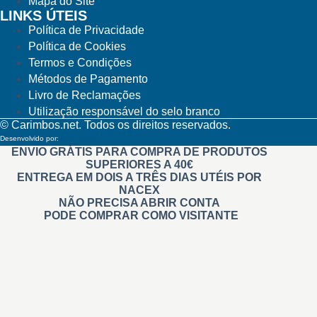
Mapa do Site
LINKS ÚTEIS
Política de Privacidade
Política de Cookies
Termos e Condições
Métodos de Pagamento
Livro de Reclamações
Utilização responsável do selo branco
© Carimbos.net. Todos os direitos reservados.
Desenvolvido por:
Methodwise
ENVIO GRÁTIS PARA COMPRA DE PRODUTOS
SUPERIORES A 40€
ENTREGA EM DOIS A TRÊS DIAS UTÉIS POR
NACEX
NÃO PRECISA ABRIR CONTA
PODE COMPRAR COMO VISITANTE
Carimbos
Automáticos
Personalizados
Na Hora Pré tintados
Administrativos
Madeira
Branding