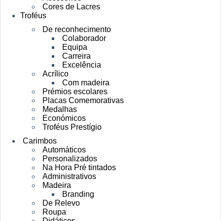
Cores de Lacres
Troféus
De reconhecimento
Colaborador
Equipa
Carreira
Excelência
Acrílico
Com madeira
Prémios escolares
Placas Comemorativas
Medalhas
Económicos
Troféus Prestígio
Carimbos
Automáticos
Personalizados
Na Hora Pré tintados
Administrativos
Madeira
Branding
De Relevo
Roupa
Didáticos