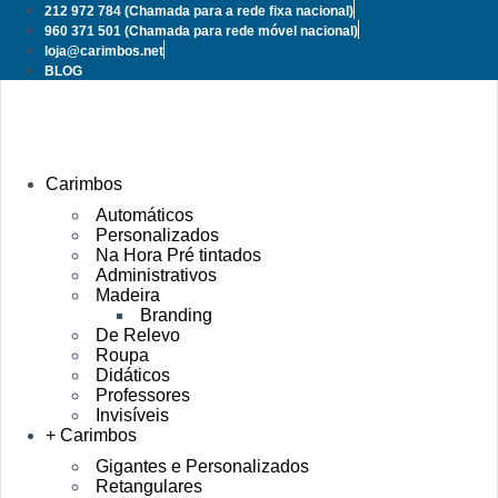
Pular
212 972 784
(Chamada para a rede fixa nacional)
para
960 371 501
(Chamada para rede móvel nacional)
o
loja@carimbos.net
conteúdo
BLOG
Carimbos
Automáticos
Personalizados
Na Hora Pré tintados
Administrativos
Madeira
Branding
De Relevo
Roupa
Didáticos
Professores
Invisíveis
+ Carimbos
Gigantes e Personalizados
Retangulares