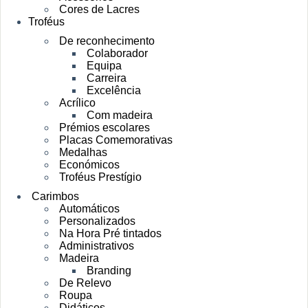
Cores de Lacres
Troféus
De reconhecimento
Colaborador
Equipa
Carreira
Excelência
Acrílico
Com madeira
Prémios escolares
Placas Comemorativas
Medalhas
Económicos
Troféus Prestígio
Carimbos
Automáticos
Personalizados
Na Hora Pré tintados
Administrativos
Madeira
Branding
De Relevo
Roupa
Didáticos