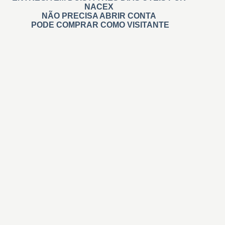
NACEX
NÃO PRECISA ABRIR CONTA
PODE COMPRAR COMO VISITANTE
Carimbos
Automáticos
Personalizados
Na Hora Pré tintados
Administrativos
Madeira
Branding
De Relevo
Roupa
Didáticos
Professores
Invisíveis
+ Carimbos
Gigantes e Personalizados
Retangulares
Quadrados
Redondos personalizados
Datador Automático e Manual
Numerar automático/sequencial
Coleçoes e Casamento
Tinta para carimbos
Almofadas Carimbos