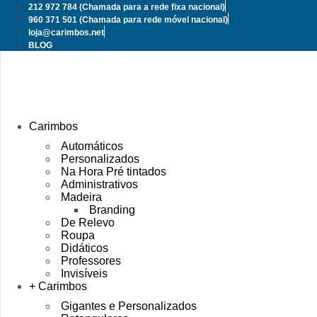
Pular
212 972 784
(Chamada para a rede fixa nacional)
para
960 371 501
(Chamada para rede móvel nacional)
o
loja@carimbos.net
conteúdo
BLOG
Carimbos
Automáticos
Personalizados
Na Hora Pré tintados
Administrativos
Madeira
Branding
De Relevo
Roupa
Didáticos
Professores
Invisíveis
+ Carimbos
Gigantes e Personalizados