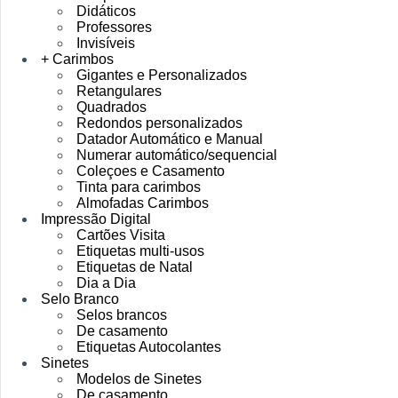
Didáticos
Professores
Invisíveis
+ Carimbos
Gigantes e Personalizados
Retangulares
Quadrados
Redondos personalizados
Datador Automático e Manual
Numerar automático/sequencial
Coleçoes e Casamento
Tinta para carimbos
Almofadas Carimbos
Impressão Digital
Cartões Visita
Etiquetas multi-usos
Etiquetas de Natal
Dia a Dia
Selo Branco
Selos brancos
De casamento
Etiquetas Autocolantes
Sinetes
Modelos de Sinetes
De casamento