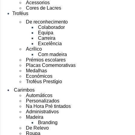
Acessorios
Cores de Lacres
Troféus
De reconhecimento
Colaborador
Equipa
Carreira
Excelência
Acrílico
Com madeira
Prémios escolares
Placas Comemorativas
Medalhas
Económicos
Troféus Prestígio
Carimbos
Automáticos
Personalizados
Na Hora Pré tintados
Administrativos
Madeira
Branding
De Relevo
Roupa