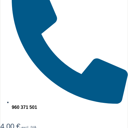
960 371 501
4,00
€
excl. IVA