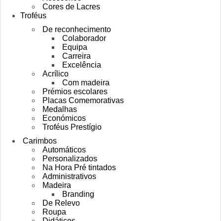
Cores de Lacres
Troféus
De reconhecimento
Colaborador
Equipa
Carreira
Excelência
Acrílico
Com madeira
Prémios escolares
Placas Comemorativas
Medalhas
Económicos
Troféus Prestígio
Carimbos
Automáticos
Personalizados
Na Hora Pré tintados
Administrativos
Madeira
Branding
De Relevo
Roupa
Didáticos