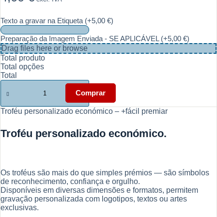
Texto a gravar na Etiqueta
(+5,00 €)
Preparação da Imagem Enviada - SE APLICÁVEL
(+5,00 €)
Drag files here or
browse
Total produto
Total opções
Total
Quantidade
de
Comprar
Troféu
personalizado
Troféu personalizado económico – +fácil premiar
económico
-
Troféu personalizado económico.
Premiar
conquistas
Os troféus são mais do que simples prémios — são símbolos
de reconhecimento, confiança e orgulho.
Disponíveis em diversas dimensões e formatos, permitem
gravação personalizada com logotipos, textos ou artes
exclusivas.