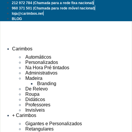
Pular
212 972 784
(Chamada para a rede fixa nacional)
para
960 371 501
(Chamada para rede móvel nacional)
o
loja@carimbos.net
conteúdo
BLOG
Carimbos
Automáticos
Personalizados
Na Hora Pré tintados
Administrativos
Madeira
Branding
De Relevo
Roupa
Didáticos
Professores
Invisíveis
+ Carimbos
Gigantes e Personalizados
Retangulares