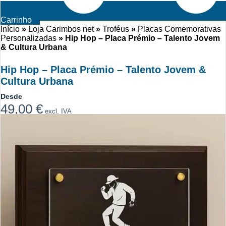
Carrinho
Início
»
Loja Carimbos net
»
Troféus
»
Placas Comemorativas
Personalizadas
»
Hip Hop – Placa Prémio – Talento Jovem
& Cultura Urbana
Hip Hop – Placa Prémio – Talento Jovem &
Cultura Urbana
Desde
49,00
€
excl. IVA