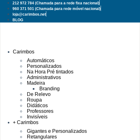
Pular
212 972 784
(Chamada para a rede fixa nacional)
para
960 371 501
(Chamada para rede móvel nacional)
o
loja@carimbos.net
conteúdo
BLOG
Carimbos
Automáticos
Personalizados
Na Hora Pré tintados
Administrativos
Madeira
Branding
De Relevo
Roupa
Didáticos
Professores
Invisíveis
+ Carimbos
Gigantes e Personalizados
Retangulares