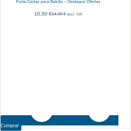
Porta Cartaz para Balcão – Destaque Ofertas
10,50
€
14,00
€
excl. IVA
O
O
preço
preço
original
atual
era:
é:
14,00 €.
10,50 €.
Comprar