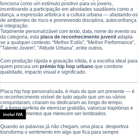
funciona como um estímulo positivo para os jovens,
incentivando a participação em atividades saudáveis como a
dança, a expressão artística e a cultura urbana — afastando-os
de ambientes de risco e promovendo disciplina, autoconfiança
e integração.
Totalmente personalizável com texto, data, nome do evento ou
da categoria, esta
placa de reconhecimento juvenil
adapta-
se a qualquer contexto: “Melhor Estilo”, “Melhor Performance”,
“Talento Jovem”, “Atitude Urbana”, entre outros.
Com produção rápida e gravação nítida, é a escolha ideal para
quem procura um
prémio hip hop urbano
que combine
qualidade, impacto visual e significado.
Placa hip hop personalizada, é mais do que um presente — é
o reconhecimento visível de tudo aquilo que um ou vários
conquistaram, criaram ou dedicaram ao longo do tempo.
É a forma perfeita de eternizar gratidão, valorizar trajetórias e
celebrar momentos que merecem ser lembrados.
inclui IVA
Quando as palavras já não chegam, uma placa desportiva
transforma o sentimento em algo que fica para sempre