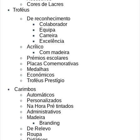
Cores de Lacres
Troféus
De reconhecimento
Colaborador
Equipa
Carreira
Excelência
Acrílico
Com madeira
Prémios escolares
Placas Comemorativas
Medalhas
Económicos
Troféus Prestígio
Carimbos
Automáticos
Personalizados
Na Hora Pré tintados
Administrativos
Madeira
Branding
De Relevo
Roupa
Didáticos