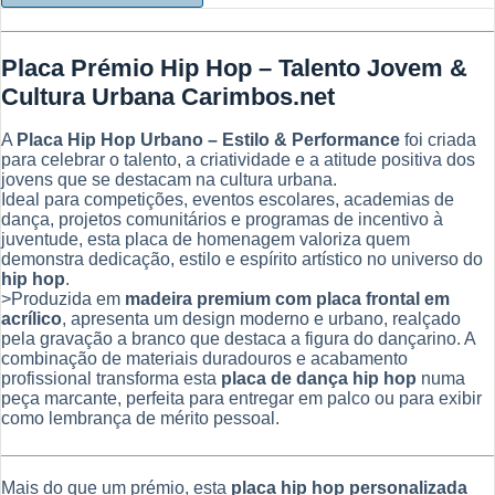
Hop
-
Placa
Placa Prémio Hip Hop – Talento Jovem &
Prémio
–
Cultura Urbana Carimbos.net
Talento
Jovem
A
Placa Hip Hop Urbano – Estilo & Performance
foi criada
&
para celebrar o talento, a criatividade e a atitude positiva dos
Cultura
jovens que se destacam na cultura urbana.
Urbana
Ideal para competições, eventos escolares, academias de
dança, projetos comunitários e programas de incentivo à
juventude, esta placa de homenagem valoriza quem
demonstra dedicação, estilo e espírito artístico no universo do
hip hop
.
>Produzida em
madeira premium com placa frontal em
acrílico
, apresenta um design moderno e urbano, realçado
pela gravação a branco que destaca a figura do dançarino. A
combinação de materiais duradouros e acabamento
profissional transforma esta
placa de dança hip hop
numa
peça marcante, perfeita para entregar em palco ou para exibir
como lembrança de mérito pessoal.
Mais do que um prémio, esta
placa hip hop personalizada