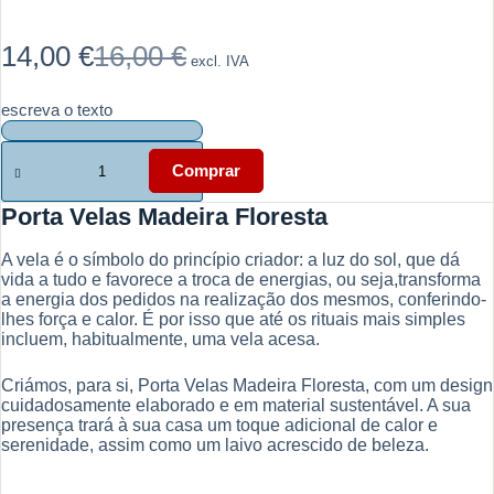
14,00
€
16,00
€
excl. IVA
O
O
preço
preço
original
atual
escreva o texto
era:
é:
16,00 €.
14,00 €.
Quantidade
de
Comprar
Porta
Velas
Porta Velas Madeira Floresta
Madeira
Floresta
A vela é o símbolo do princípio criador: a luz do sol, que dá
vida a tudo e favorece a troca de energias, ou seja,transforma
a energia dos pedidos na realização dos mesmos, conferindo-
lhes força e calor. É por isso que até os rituais mais simples
incluem, habitualmente, uma vela acesa.
Criámos, para si, Porta Velas Madeira Floresta, com um design
cuidadosamente elaborado e em material sustentável. A sua
presença trará à sua casa um toque adicional de calor e
serenidade, assim como um laivo acrescido de beleza.