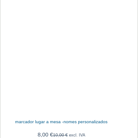
marcador lugar a mesa -nomes personalizados
8,00
€
10,00
€
excl. IVA
O
O