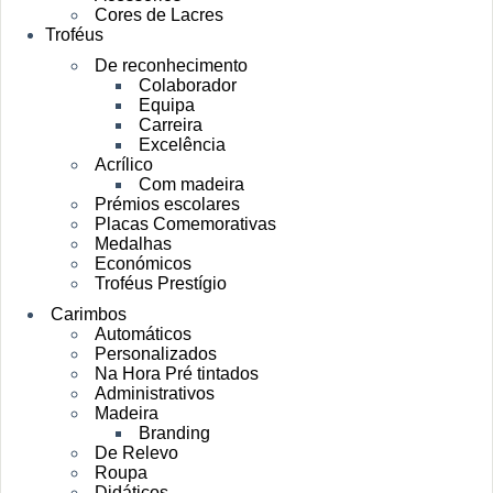
Cores de Lacres
Troféus
De reconhecimento
Colaborador
Equipa
Carreira
Excelência
Acrílico
Com madeira
Prémios escolares
Placas Comemorativas
Medalhas
Económicos
Troféus Prestígio
Carimbos
Automáticos
Personalizados
Na Hora Pré tintados
Administrativos
Madeira
Branding
De Relevo
Roupa
Didáticos