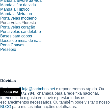
Mandala arvore da vida
Mandala flor da vida
Mandala Triptico
Mandala Metraton
Porta velas moderno
Porta Velas Floresta
Porta velas coração
Porta velas candelabro
Bases para copos
Bases de mesa de natal
Porta Chaves
Presépio
Dúvidas
Envie
email
loja@carimbos.net
e reponderemos rápido. Ou
inclui IVA
Ligue
212 972 784
, chamada para a rede fixa nacional,
teremos todo o gosto em ouvir e prestar todos os
esclarecimentos necessários. Ou também pode visitar o nosso
BLOG
para muitas informações detalhadas.