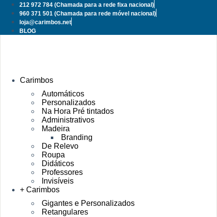
Pular
212 972 784
(Chamada para a rede fixa nacional)
para
960 371 501
(Chamada para rede móvel nacional)
o
loja@carimbos.net
conteúdo
BLOG
Carimbos
Automáticos
Personalizados
Na Hora Pré tintados
Administrativos
Madeira
Branding
De Relevo
Roupa
Didáticos
Professores
Invisíveis
+ Carimbos
Gigantes e Personalizados
Retangulares