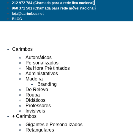
Pular
212 972 784
(Chamada para a rede fixa nacional)
para
960 371 501
(Chamada para rede móvel nacional)
o
loja@carimbos.net
conteúdo
BLOG
Carimbos
Automáticos
Personalizados
Na Hora Pré tintados
Administrativos
Madeira
Branding
De Relevo
Roupa
Didáticos
Professores
Invisíveis
+ Carimbos
Gigantes e Personalizados
Retangulares