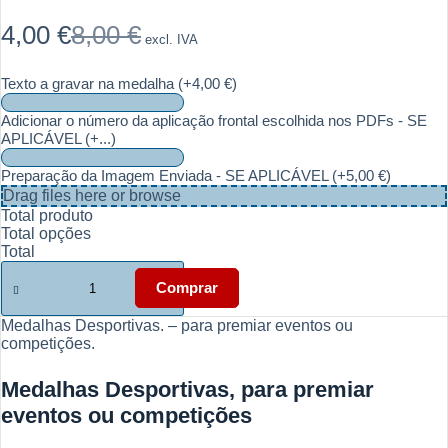
4,00
€
8,00
€
excl. IVA
O
O
preço
preço
original
atual
Texto a gravar na medalha
(+4,00 €)
era:
é:
8,00 €.
4,00 €.
Adicionar o número da aplicação frontal escolhida nos PDFs - SE
APLICÁVEL
(+...)
Preparação da Imagem Enviada - SE APLICÁVEL
(+5,00 €)
Drag files here or
browse
Total produto
Total opções
Total
Quantidade
de
Comprar
Medalhas
Desportivas
Medalhas Desportivas. – para premiar eventos ou
-
competições.
para
premiar
Medalhas Desportivas, para premiar
eventos
ou
eventos ou competições
competições