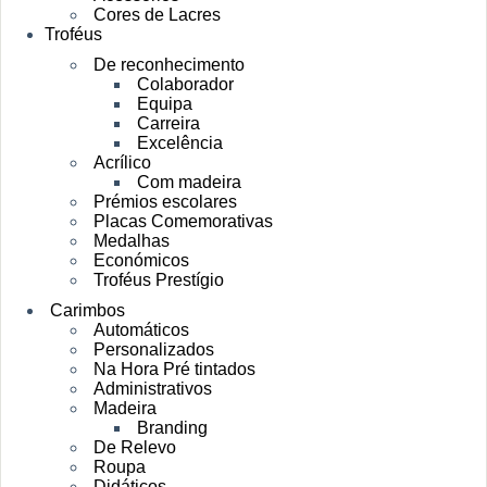
Cores de Lacres
Troféus
De reconhecimento
Colaborador
Equipa
Carreira
Excelência
Acrílico
Com madeira
Prémios escolares
Placas Comemorativas
Medalhas
Económicos
Troféus Prestígio
Carimbos
Automáticos
Personalizados
Na Hora Pré tintados
Administrativos
Madeira
Branding
De Relevo
Roupa
Didáticos