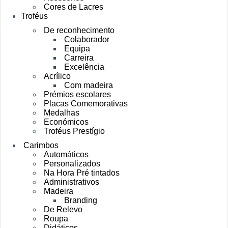
Cores de Lacres
Troféus
De reconhecimento
Colaborador
Equipa
Carreira
Excelência
Acrílico
Com madeira
Prémios escolares
Placas Comemorativas
Medalhas
Económicos
Troféus Prestígio
Carimbos
Automáticos
Personalizados
Na Hora Pré tintados
Administrativos
Madeira
Branding
De Relevo
Roupa
Didáticos