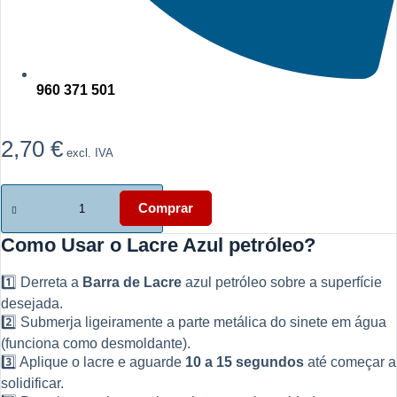
960 371 501
2,70
€
excl. IVA
Quantidade
de
Comprar
cor
de
Como Usar o Lacre Azul petróleo?
Lacre
azul
petroleo
1️⃣ Derreta a
Barra de Lacre
azul petróleo sobre a superfície
desejada.
2️⃣ Submerja ligeiramente a parte metálica do sinete em água
(funciona como desmoldante).
3️⃣ Aplique o lacre e aguarde
10 a 15 segundos
até começar a
solidificar.