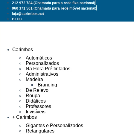
Pular
212 972 784
(Chamada para a rede fixa nacional)
para
960 371 501
(Chamada para rede móvel nacional)
o
loja@carimbos.net
conteúdo
BLOG
Carimbos
Automáticos
Personalizados
Na Hora Pré tintados
Administrativos
Madeira
Branding
De Relevo
Roupa
Didáticos
Professores
Invisíveis
+ Carimbos
Gigantes e Personalizados
Retangulares