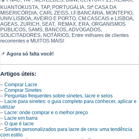
KUANTOKUSTA, TAP, PORTUGÁLIA, Stª CASA DA
MISERICÓRDIA, CARL ZEISS, I.F.BANCÁRIA, MONTEPIO,
UNIV.LISBOA, AVEIRO E PORTO, CM.CASCAIS e LISBOA,
AGEAS, ZURICH, SEAT, REMAX, ERA, ORGANISMOS
PÚBLICOS, SAMS, BANCOS, ADVOGADOS,
SOLICITADORES, NOTÁRIOS, Entre milhares de clientes
recorrentes e MUITOS MAIS!
📌
Agora só falta você!
Artigos úteis:
–
Comprar Lacre
–
Comprar Sinetes
–
Perguntas frequentes sobre sinetes, lacre e selos
–
Lacre para sinetes: o guia completo para conhecer, aplicar e
utilizar
–
Lacre: onde comprar e o melhor preço
–
Lacre em barra
–
O que é lacre
–
Sinetes personalizados para lacre de cera: uma tendência
com estilo