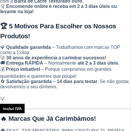
com a
Barra de Lacre Texturado ouro
.
🛒
Encomende online e receba em 2 a 3 dias úteis ou
levante na loja!
🏆
5 Motivos Para Escolher os Nossos
Produtos!
💎
Qualidade garantida
– Trabalhamos com marcas TOP
como a Colop.
🚀
30 anos de experiência a carimbar sucessos!
🚚
Entrega RÁPIDA
– Normalmente
até 2 a 3 dias úteis
.
💰
Preço imbatível
– Porque compramos em grandes
quantidades e queremos que poupe!
🔄
Satisfação garantida
–
14 dias para testar
. Se não gostar,
devolvemos o seu dinheiro.
💡
inclui IVA
🔥
Marcas Que Já Carimbámos!
🌍 FNAC, TAP, MERCEDES, BMW, CENTURY 21, REMAX,