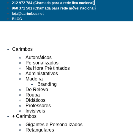
Pular
212 972 784
(Chamada para a rede fixa nacional)
para
960 371 501
(Chamada para rede móvel nacional)
o
loja@carimbos.net
conteúdo
BLOG
Carimbos
Automáticos
Personalizados
Na Hora Pré tintados
Administrativos
Madeira
Branding
De Relevo
Roupa
Didáticos
Professores
Invisíveis
+ Carimbos
Gigantes e Personalizados
Retangulares