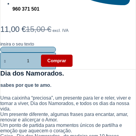
960 371 501
11,00
€
15,00
€
excl. IVA
O
O
preço
preço
original
atual
insira o seu texto
era:
é:
15,00 €.
11,00 €.
Quantidade
de
Comprar
Dia
dos
Dia dos Namorados.
Namorados
-
sabes por que te amo.
sabes
por
que
Uma caixinha “preciosa”, um presente para ler e reler, viver e
te
tornar a viver, Dia dos Namorados, e todos os dias da nossa
amo
vida.
Um presente diferente, algumas frases para encantar, amar,
renovar e alicerçar o Amor.
Um ponto de partida para momentos únicos de partilha e
emoção que aquecem o coração.