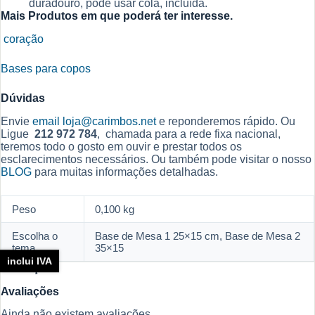
duradouro, pode usar cola, incluída.
Mais Produtos em que poderá ter interesse.
coração
Bases para copos
Dúvidas
Envie
email
loja@carimbos.net
e reponderemos rápido. Ou
Ligue
212 972 784
, chamada para a rede fixa nacional,
teremos todo o gosto em ouvir e prestar todos os
esclarecimentos necessários. Ou também pode visitar o nosso
BLOG
para muitas informações detalhadas.
Peso
0,100 kg
Escolha o
Base de Mesa 1 25×15 cm, Base de Mesa 2
tema
35×15
inclui IVA
Avaliações
Avaliações
Ainda não existem avaliações.