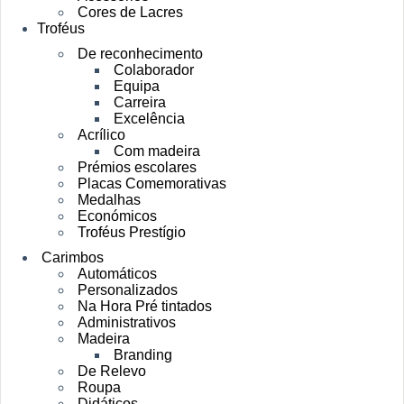
Cores de Lacres
Troféus
De reconhecimento
Colaborador
Equipa
Carreira
Excelência
Acrílico
Com madeira
Prémios escolares
Placas Comemorativas
Medalhas
Económicos
Troféus Prestígio
Carimbos
Automáticos
Personalizados
Na Hora Pré tintados
Administrativos
Madeira
Branding
De Relevo
Roupa
Didáticos