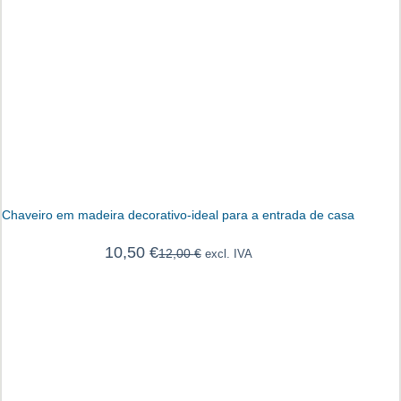
Chaveiro em madeira decorativo-ideal para a entrada de casa
10,50
€
12,00
€
excl. IVA
O
O
preço
preço
original
atual
era:
é:
12,00 €.
10,50 €.