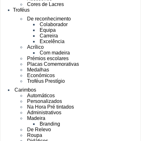
Cores de Lacres
Troféus
De reconhecimento
Colaborador
Equipa
Carreira
Excelência
Acrílico
Com madeira
Prémios escolares
Placas Comemorativas
Medalhas
Económicos
Troféus Prestígio
Carimbos
Automáticos
Personalizados
Na Hora Pré tintados
Administrativos
Madeira
Branding
De Relevo
Roupa
Didáticos