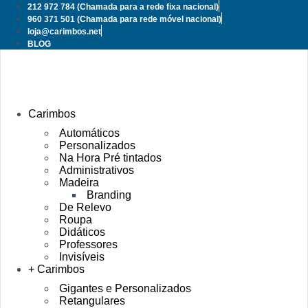
Pular
212 972 784
(Chamada para a rede fixa nacional)
para
960 371 501
(Chamada para rede móvel nacional)
o
loja@carimbos.net
conteúdo
BLOG
Carimbos
Automáticos
Personalizados
Na Hora Pré tintados
Administrativos
Madeira
Branding
De Relevo
Roupa
Didáticos
Professores
Invisíveis
+ Carimbos
Gigantes e Personalizados
Retangulares