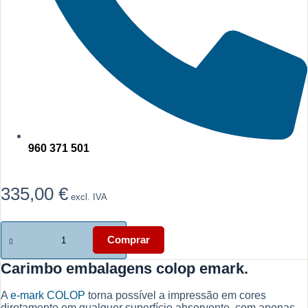
960 371 501
335,00
€
excl. IVA
Quantidade
de
Comprar
Carimbo
embalagens
Carimbo embalagens colop emark.
colop
emark
A
e-mark COLOP
torna possível a impressão em cores
diretamente em qualquer superfície absorvente, com apenas