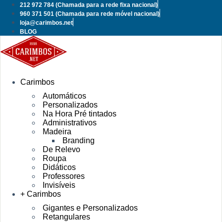
Pular
212 972 784
(Chamada para a rede fixa nacional)
para
960 371 501
(Chamada para rede móvel nacional)
o
loja@carimbos.net
conteúdo
BLOG
Carimbos
Automáticos
Personalizados
Na Hora Pré tintados
Administrativos
Madeira
Branding
De Relevo
Roupa
Didáticos
Professores
Invisíveis
+ Carimbos
Gigantes e Personalizados
Retangulares