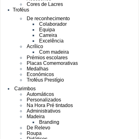
Cores de Lacres
Troféus
De reconhecimento
Colaborador
Equipa
Carreira
Excelência
Acrílico
Com madeira
Prémios escolares
Placas Comemorativas
Medalhas
Económicos
Troféus Prestígio
Carimbos
Automáticos
Personalizados
Na Hora Pré tintados
Administrativos
Madeira
Branding
De Relevo
Roupa
Didáticos