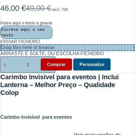
46,00
€
49,00
€
excl. IVA
O
O
preço
preço
original
atual
Insira aqui o texto a gravar
era:
é:
49,00 €.
46,00 €.
ENVIAR FICHEIRO
Drag files here or
browse
ARRASTE E SOLTE, OU ESCOLHA FICHEIRO
Quantidade
de
Comprar
Personalize
Carimbo
invisível
Carimbo Invisível para eventos | Inclui
eventos
Lanterna – Melhor Preço – Qualidade
-
Inclui
Colop
Lanterna
e
TINTA
UV
Carimbo invisível para eventos