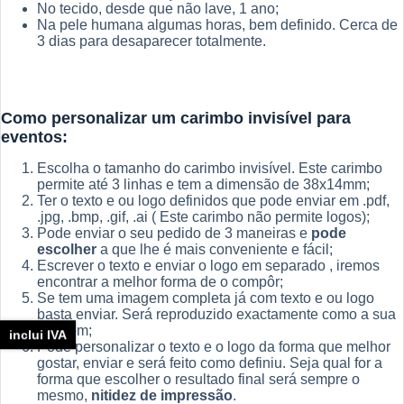
No tecido, desde que não lave, 1 ano;
Na pele humana algumas horas, bem definido. Cerca de
3 dias para desaparecer totalmente.
Como personalizar um carimbo invisível para
eventos:
Escolha o tamanho do carimbo invisível. Este carimbo
permite até 3 linhas e tem a dimensão de 38x14mm;
Ter o texto e ou logo definidos que pode enviar em .pdf,
.jpg, .bmp, .gif, .ai ( Este carimbo não permite logos);
Pode enviar o seu pedido de 3 maneiras e
pode
escolher
a que lhe é mais conveniente e fácil;
Escrever o texto e enviar o logo em separado , iremos
encontrar a melhor forma de o compôr;
Se tem uma imagem completa já com texto e ou logo
basta enviar. Será reproduzido exactamente como a sua
imagem;
inclui IVA
Pode personalizar o texto e o logo da forma que melhor
gostar, enviar e será feito como definiu. Seja qual for a
forma que escolher o resultado final será sempre o
mesmo,
nitidez de impressão
.