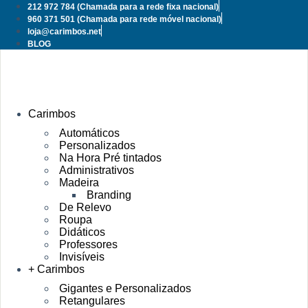
Pular
212 972 784
(Chamada para a rede fixa nacional)
para
960 371 501
(Chamada para rede móvel nacional)
o
loja@carimbos.net
conteúdo
BLOG
Carimbos
Automáticos
Personalizados
Na Hora Pré tintados
Administrativos
Madeira
Branding
De Relevo
Roupa
Didáticos
Professores
Invisíveis
+ Carimbos
Gigantes e Personalizados
Retangulares