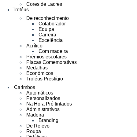
Cores de Lacres
Troféus
De reconhecimento
Colaborador
Equipa
Carreira
Excelência
Acrílico
Com madeira
Prémios escolares
Placas Comemorativas
Medalhas
Económicos
Troféus Prestígio
Carimbos
Automáticos
Personalizados
Na Hora Pré tintados
Administrativos
Madeira
Branding
De Relevo
Roupa
Didáticos