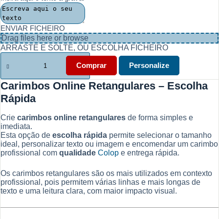
ENVIAR FICHEIRO
Drag files here or
browse
ARRASTE E SOLTE, OU ESCOLHA FICHEIRO
Quantidade
de
Comprar
Personalize
Carimbos
Online
Carimbos Online Retangulares – Escolha
Retangulares.
Rápida
Escolha
Rápida
Crie
carimbos online retangulares
de forma simples e
imediata.
Esta opção de
escolha rápida
permite selecionar o tamanho
ideal, personalizar texto ou imagem e encomendar um carimbo
profissional com
qualidade
Colop
e entrega rápida.
Os carimbos retangulares são os mais utilizados em contexto
profissional, pois permitem várias linhas e mais longas de
texto e uma leitura clara, com maior impacto visual.