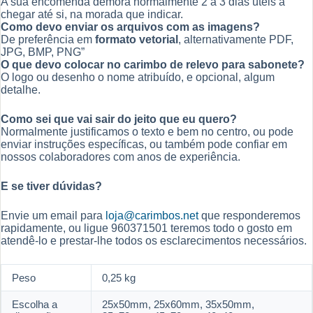
A sua encomenda demora normalmente 2 a 3 dias úteis a
chegar até si, na morada que indicar.
Como devo enviar os arquivos com as imagens?
De preferência em
formato vetorial
, alternativamente PDF,
JPG, BMP, PNG”
O que devo colocar no carimbo de relevo para sabonete?
O logo ou desenho o nome atribuído, e opcional, algum
detalhe.
Como sei que vai sair do jeito que eu quero?
Normalmente justificamos o texto e bem no centro, ou pode
enviar instruções específicas, ou também pode confiar em
nossos colaboradores com anos de experiência.
E se tiver dúvidas?
Envie um email para
loja@carimbos.net
que responderemos
rapidamente, ou ligue 960371501 teremos todo o gosto em
atendê-lo e prestar-lhe todos os esclarecimentos necessários.
Peso
0,25 kg
Escolha a
25x50mm, 25x60mm, 35x50mm,