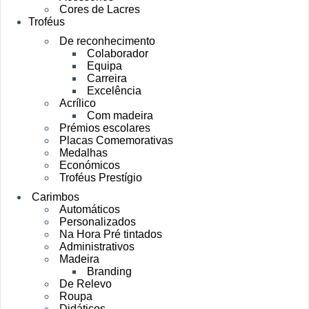
Cores de Lacres
Troféus
De reconhecimento
Colaborador
Equipa
Carreira
Excelência
Acrílico
Com madeira
Prémios escolares
Placas Comemorativas
Medalhas
Económicos
Troféus Prestígio
Carimbos
Automáticos
Personalizados
Na Hora Pré tintados
Administrativos
Madeira
Branding
De Relevo
Roupa
Didáticos