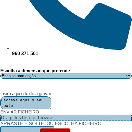
960 371 501
Escolha a dimensão que pretende
Insira aqui o texto a gravar
ENVIAR FICHEIRO
Drag files here or
browse
ARRASTE E SOLTE, OU ESCOLHA FICHEIRO
Quantidade