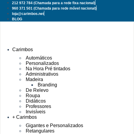
Pular
212 972 784
(Chamada para a rede fixa nacional)
para
960 371 501
(Chamada para rede móvel nacional)
o
loja@carimbos.net
conteúdo
BLOG
Carimbos
Automáticos
Personalizados
Na Hora Pré tintados
Administrativos
Madeira
Branding
De Relevo
Roupa
Didáticos
Professores
Invisíveis
+ Carimbos
Gigantes e Personalizados
Retangulares