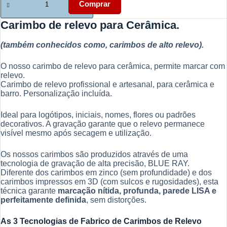
de
Comprar
Carimbo
de
Carimbo de relevo para Cerâmica.
Relevo
para
(também conhecidos como, carimbos de alto relevo).
Cerâmica
–
Padrões
O nosso carimbo de relevo para cerâmica, permite marcar com
e
relevo.
Logótipo
Carimbo de relevo profissional e artesanal, para cerâmica e
barro. Personalização incluída.
Ideal para logótipos, iniciais, nomes, flores ou padrões
decorativos. A gravação garante que o relevo permanece
visível mesmo após secagem e utilização.
Os nossos carimbos são produzidos através de uma
tecnologia de gravação de alta precisão, BLUE RAY.
Diferente dos carimbos em zinco (sem profundidade) e dos
carimbos impressos em 3D (com sulcos e rugosidades), esta
técnica garante
marcação nítida, profunda, parede LISA e
perfeitamente definida
, sem distorções.
As 3 Tecnologias de Fabrico de Carimbos de Relevo