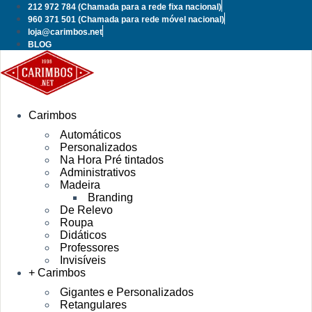
Pular
212 972 784
(Chamada para a rede fixa nacional)
para
960 371 501
(Chamada para rede móvel nacional)
o
loja@carimbos.net
conteúdo
BLOG
Carimbos
Automáticos
Personalizados
Na Hora Pré tintados
Administrativos
Madeira
Branding
De Relevo
Roupa
Didáticos
Professores
Invisíveis
+ Carimbos
Gigantes e Personalizados
Retangulares