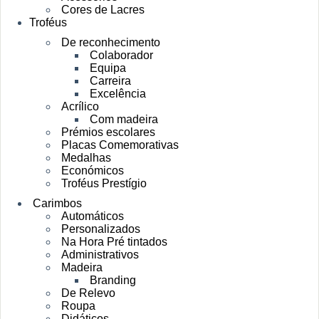
Cores de Lacres
Troféus
De reconhecimento
Colaborador
Equipa
Carreira
Excelência
Acrílico
Com madeira
Prémios escolares
Placas Comemorativas
Medalhas
Económicos
Troféus Prestígio
Carimbos
Automáticos
Personalizados
Na Hora Pré tintados
Administrativos
Madeira
Branding
De Relevo
Roupa
Didáticos