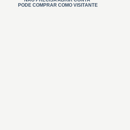
PODE COMPRAR COMO VISITANTE
Carimbos
Automáticos
Personalizados
Na Hora Pré tintados
Administrativos
Madeira
Branding
De Relevo
Roupa
Didáticos
Professores
Invisíveis
+ Carimbos
Gigantes e Personalizados
Retangulares
Quadrados
Redondos personalizados
Datador Automático e Manual
Numerar automático/sequencial
Coleçoes e Casamento
Tinta para carimbos
Almofadas Carimbos
Impressão Digital