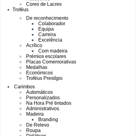
Cores de Lacres
Troféus
De reconhecimento
Colaborador
Equipa
Carreira
Excelência
Acrílico
Com madeira
Prémios escolares
Placas Comemorativas
Medalhas
Económicos
Troféus Prestígio
Carimbos
Automáticos
Personalizados
Na Hora Pré tintados
Administrativos
Madeira
Branding
De Relevo
Roupa
Didáticos