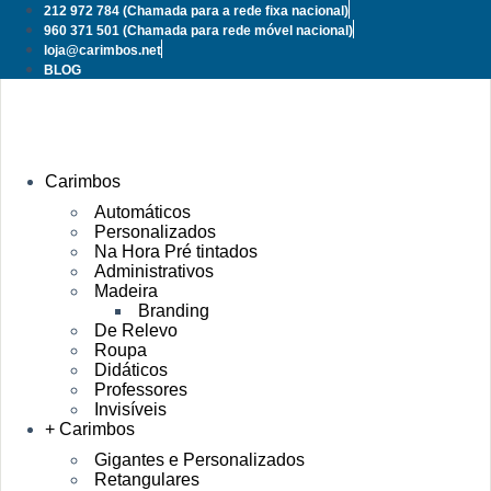
Pular
212 972 784
(Chamada para a rede fixa nacional)
para
960 371 501
(Chamada para rede móvel nacional)
o
loja@carimbos.net
conteúdo
BLOG
Carimbos
Automáticos
Personalizados
Na Hora Pré tintados
Administrativos
Madeira
Branding
De Relevo
Roupa
Didáticos
Professores
Invisíveis
+ Carimbos
Gigantes e Personalizados
Retangulares