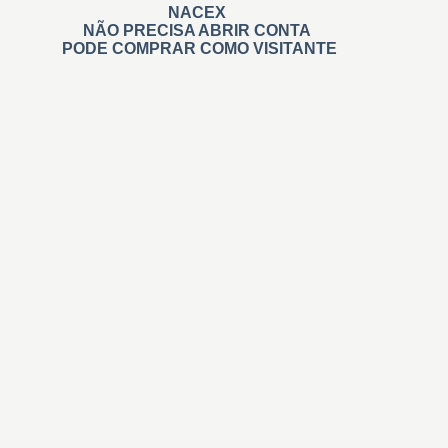
NACEX
NÃO PRECISA ABRIR CONTA
PODE COMPRAR COMO VISITANTE
Carimbos
Automáticos
Personalizados
Na Hora Pré tintados
Administrativos
Madeira
Branding
De Relevo
Roupa
Didáticos
Professores
Invisíveis
+ Carimbos
Gigantes e Personalizados
Retangulares
Quadrados
Redondos personalizados
Datador Automático e Manual
Numerar automático/sequencial
Coleçoes e Casamento
Tinta para carimbos
Almofadas Carimbos