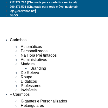
Pular
212 972 784
(Chamada para a rede fixa nacional)
para
960 371 501
(Chamada para rede móvel nacional)
o
loja@carimbos.net
conteúdo
BLOG
Carimbos
Automáticos
Personalizados
Na Hora Pré tintados
Administrativos
Madeira
Branding
De Relevo
Roupa
Didáticos
Professores
Invisíveis
+ Carimbos
Gigantes e Personalizados
Retangulares