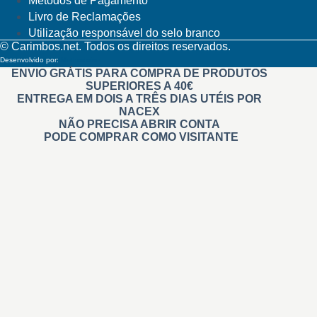
Métodos de Pagamento
Livro de Reclamações
Utilização responsável do selo branco
© Carimbos.net. Todos os direitos reservados.
Desenvolvido por:
Methodwise
ENVIO GRÁTIS PARA COMPRA DE PRODUTOS
SUPERIORES A 40€
ENTREGA EM DOIS A TRÊS DIAS UTÉIS POR
NACEX
NÃO PRECISA ABRIR CONTA
PODE COMPRAR COMO VISITANTE
Carimbos
Automáticos
Personalizados
Na Hora Pré tintados
Administrativos
Madeira
Branding
De Relevo
Roupa
Didáticos
Professores
Invisíveis
+ Carimbos
Gigantes e Personalizados