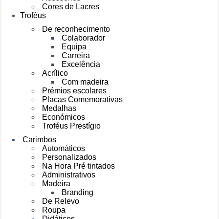
Cores de Lacres
Troféus
De reconhecimento
Colaborador
Equipa
Carreira
Excelência
Acrílico
Com madeira
Prémios escolares
Placas Comemorativas
Medalhas
Económicos
Troféus Prestígio
Carimbos
Automáticos
Personalizados
Na Hora Pré tintados
Administrativos
Madeira
Branding
De Relevo
Roupa
Didáticos