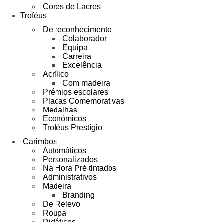
Cores de Lacres
Troféus
De reconhecimento
Colaborador
Equipa
Carreira
Excelência
Acrílico
Com madeira
Prémios escolares
Placas Comemorativas
Medalhas
Económicos
Troféus Prestígio
Carimbos
Automáticos
Personalizados
Na Hora Pré tintados
Administrativos
Madeira
Branding
De Relevo
Roupa
Didáticos