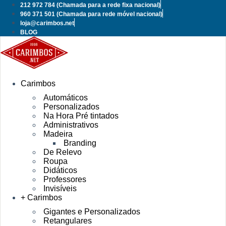
Pular
212 972 784
(Chamada para a rede fixa nacional)
para
960 371 501
(Chamada para rede móvel nacional)
o
loja@carimbos.net
conteúdo
BLOG
Carimbos
Automáticos
Personalizados
Na Hora Pré tintados
Administrativos
Madeira
Branding
De Relevo
Roupa
Didáticos
Professores
Invisíveis
+ Carimbos
Gigantes e Personalizados
Retangulares